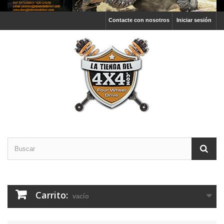
Contacte con nosotros
Iniciar sesión
Carrito:
vacío