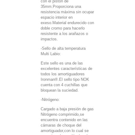
con el pistón de
35mm.Proporciona una
resistencia máxima sin ocupar
espacio interior en
exeso.Material endurecido con
doble cromo para hacerlo
resistente a los arañazos o
impactos.
-Sello de alta temperatura
Multi Labio:
Este sello es una de las
excelentes características de
todos los amortiguadores
Ironman®.El sello tipo NOK
cuenta con 4 cuchillas que
bloquean la suciedad.
-Nitrógeno:
Cargado a baja presión de gas
Nitrógeno comprimido,se
encuentra contenido en las
cámaras de choque del
amortiguador,con lo cual se