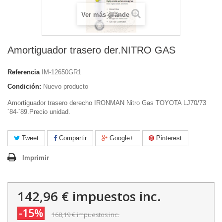
Ver más grande
Amortiguador trasero der.NITRO GAS
Referencia
IM-12650GR1
Condición:
Nuevo producto
Amortiguador trasero derecho IRONMAN Nitro Gas TOYOTA LJ70/73
´84-´89.Precio unidad.
Tweet
Compartir
Google+
Pinterest
Imprimir
142,96 €
impuestos inc.
-15%
168,19 €
impuestos inc.