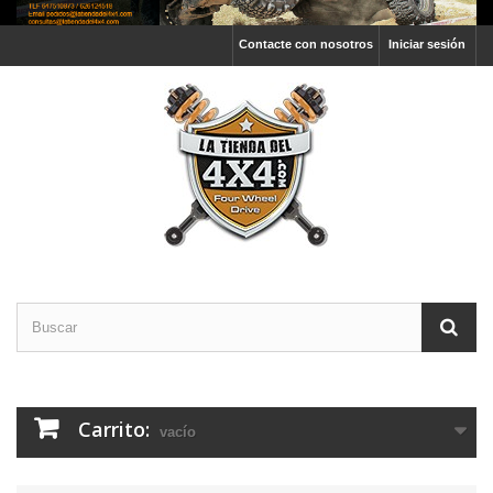
Contacte con nosotros
Iniciar sesión
Carrito:
vacío