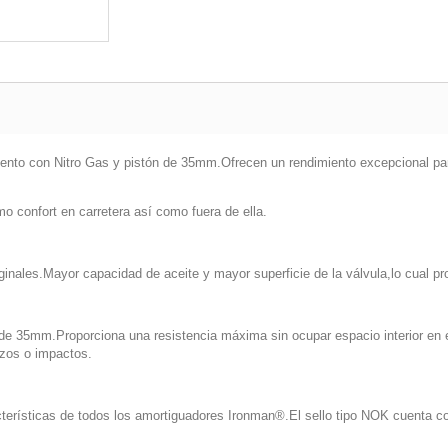
ento con Nitro Gas y pistón de 35mm.Ofrecen un rendimiento excepcional par
o confort en carretera así como fuera de ella.
nales.Mayor capacidad de aceite y mayor superficie de la válvula,lo cual prop
 de 35mm.Proporciona una resistencia máxima sin ocupar espacio interior en 
azos o impactos.
cterísticas de todos los amortiguadores Ironman®.El sello tipo NOK cuenta co