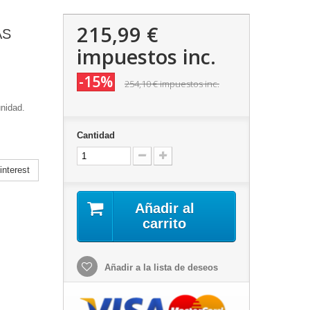
215,99 €
AS
impuestos inc.
-15%
254,10 €
impuestos inc.
nidad.
Cantidad
nterest
Añadir al
carrito
Añadir a la lista de deseos