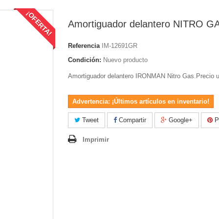
¡OFERTA!
Amortiguador delantero NITRO G
Referencia
IM-12691GR
Condición:
Nuevo producto
Amortiguador delantero IRONMAN Nitro Gas.Precio u
Advertencia: ¡Últimos artículos en inventario!
Tweet
Compartir
Google+
Pi
Imprimir