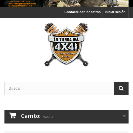
Contacte con nosotros
Iniciar sesión
Carrito:
vacío