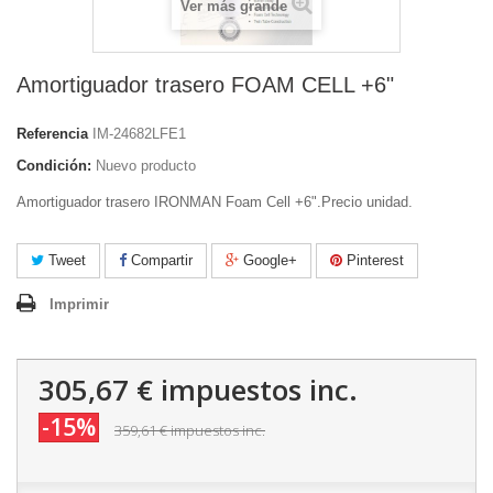
Ver más grande
Amortiguador trasero FOAM CELL +6"
Referencia
IM-24682LFE1
Condición:
Nuevo producto
Amortiguador trasero IRONMAN Foam Cell +6".Precio unidad.
Tweet
Compartir
Google+
Pinterest
Imprimir
305,67 €
impuestos inc.
-15%
359,61 €
impuestos inc.