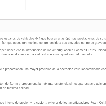
los usuarios de vehículos 4x4 que buscan unas óptimas prestaciones de su 
los 4x4 que necesitan máximo control debido a sus elevados centro de graveda
pensiones con la introducción de los amortiguadores Foamcell.Estas unidad
 fuerte rival a vencer para el resto de amortiguadores del mercado.
icie proporcionan una mayor precisión de la operación valvular,combinado c
ón de 41mm y proporciona la máxima resistencia sin ocupar espacio adicion
mán de máxima calidad.
ubo interno de presión y la cubierta exterior de los amortiguadores Foam Cell.