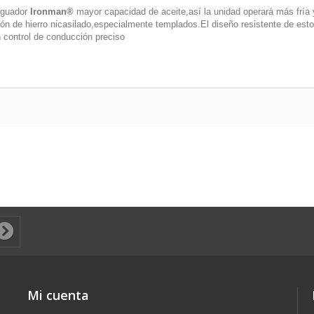
tiguador
Ironman®
mayor capacidad de aceite,así la unidad operará más fría y
n de hierro nicasilado,especialmente templados.El diseño resistente de est
 control de conducción preciso
Mi cuenta