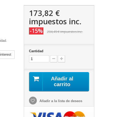
173,82 €
impuestos inc.
-15%
204,49 €
impuestos inc.
idad.
Cantidad
nterest
Añadir al
carrito
Añadir a la lista de deseos