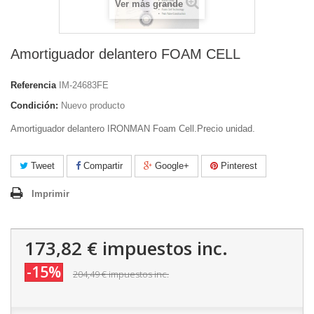
Ver más grande
Amortiguador delantero FOAM CELL
Referencia
IM-24683FE
Condición:
Nuevo producto
Amortiguador delantero IRONMAN Foam Cell.Precio unidad.
Tweet
Compartir
Google+
Pinterest
Imprimir
173,82 €
impuestos inc.
-15%
204,49 €
impuestos inc.