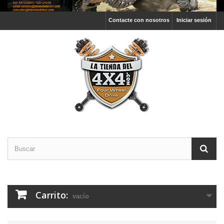
Contacte con nosotros
Iniciar sesión
Carrito:
vacío