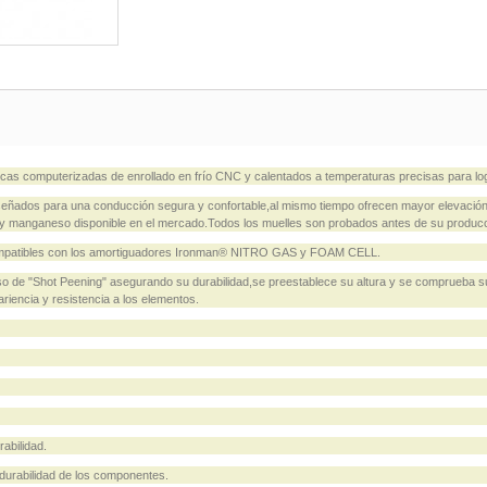
as computerizadas de enrollado en frío CNC y calentados a temperaturas precisas para log
eñados para una conducción segura y confortable,al mismo tiempo ofrecen mayor elevación 
cio y manganeso disponible en el mercado.Todos los muelles son probados antes de su produc
r compatibles con los amortiguadores Ironman® NITRO GAS y FOAM CELL.
so de "Shot Peening" asegurando su durabilidad,se preestablece su altura y se comprueba s
ariencia y resistencia a los elementos.
abilidad.
durabilidad de los componentes.