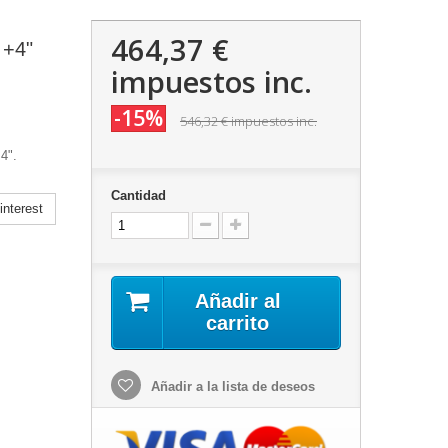
464,37 €
 +4"
impuestos inc.
-15%
546,32 €
impuestos inc.
4".
Cantidad
nterest
Añadir al
carrito
Añadir a la lista de deseos