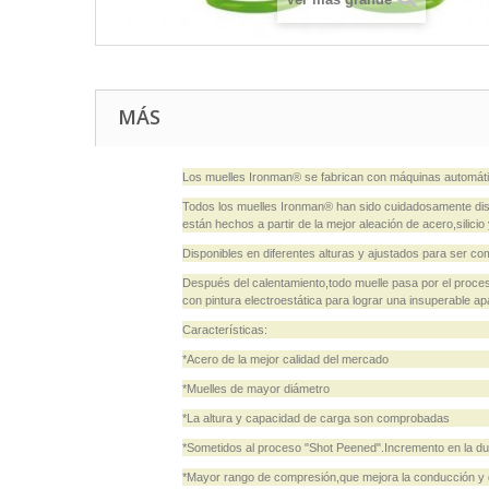
MÁS
Los muelles Ironman® se fabrican con máquinas automátic
Todos los muelles Ironman® han sido cuidadosamente dis
están hechos a partir de la mejor aleación de acero,sili
Disponibles en diferentes alturas y ajustados para se
Después del calentamiento,todo muelle pasa por el proce
con pintura electroestática para lograr una insuperable ap
Características:
*Acero de la mejor calidad del mercado
*Muelles de mayor diámetro
*La altura y capacidad de carga son comprobadas
*Sometidos al proceso "Shot Peened".Incremento en la dur
*Mayor rango de compresión,que mejora la conducción y 