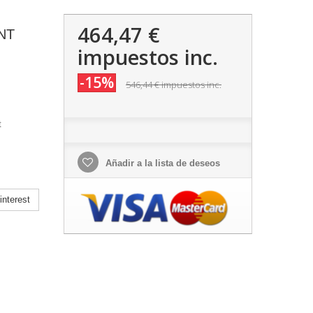
464,47 €
NT
impuestos inc.
-15%
546,44 €
impuestos inc.
t
Añadir a la lista de deseos
nterest