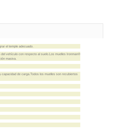
rar el temple adecuado.
del vehículo con respecto al suelo.Los muelles Ironman®
ción masiva.
u capacidad de carga.Todos los muelles son recubiertos