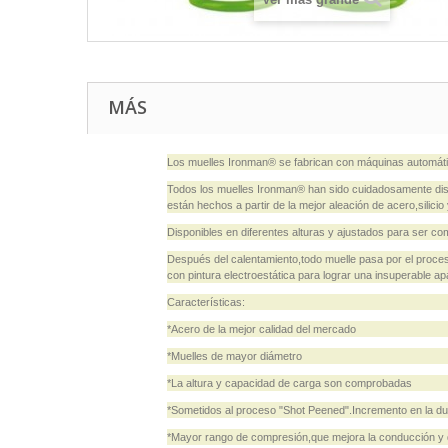
MÁS
Los muelles Ironman® se fabrican con máquinas automátic
Todos los muelles Ironman® han sido cuidadosamente dis
están hechos a partir de la mejor aleación de acero,sili
Disponibles en diferentes alturas y ajustados para se
Después del calentamiento,todo muelle pasa por el proce
con pintura electroestática para lograr una insuperable ap
Características:
*Acero de la mejor calidad del mercado
*Muelles de mayor diámetro
*La altura y capacidad de carga son comprobadas
*Sometidos al proceso "Shot Peened".Incremento en la dur
*Mayor rango de compresión,que mejora la conducción y 