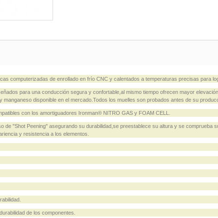
as computerizadas de enrollado en frío CNC y calentados a temperaturas precisas para log
eñados para una conducción segura y confortable,al mismo tiempo ofrecen mayor elevación 
cio y manganeso disponible en el mercado.Todos los muelles son probados antes de su produc
r compatibles con los amortiguadores Ironman® NITRO GAS y FOAM CELL.
so de "Shot Peening" asegurando su durabilidad,se preestablece su altura y se comprueba s
ariencia y resistencia a los elementos.
abilidad.
durabilidad de los componentes.