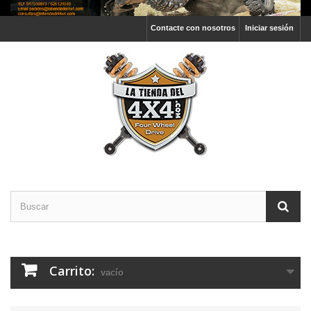
Contacte con nosotros
Iniciar sesión
Carrito:
vacío