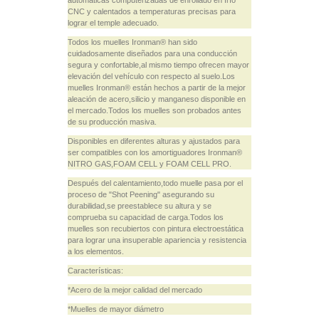
automáticas computerizadas de enrollado en frío
CNC y calentados a temperaturas precisas para
lograr el temple adecuado.
Todos los muelles Ironman® han sido
cuidadosamente diseñados para una conducción
segura y confortable,al mismo tiempo ofrecen mayor
elevación del vehículo con respecto al suelo.Los
muelles Ironman® están hechos a partir de la mejor
aleación de acero,silicio y manganeso disponible en
el mercado.Todos los muelles son probados antes
de su producción masiva.
Disponibles en diferentes alturas y ajustados para
ser compatibles con los amortiguadores Ironman®
NITRO GAS,FOAM CELL y FOAM CELL PRO.
Después del calentamiento,todo muelle pasa por el
proceso de "Shot Peening" asegurando su
durabilidad,se preestablece su altura y se
comprueba su capacidad de carga.Todos los
muelles son recubiertos con pintura electroestática
para lograr una insuperable apariencia y resistencia
a los elementos.
Características:
*Acero de la mejor calidad del mercado
*Muelles de mayor diámetro