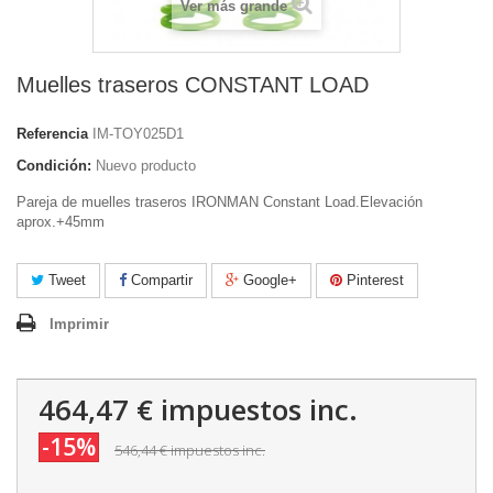
Ver más grande
Muelles traseros CONSTANT LOAD
Referencia
IM-TOY025D1
Condición:
Nuevo producto
Pareja de muelles traseros IRONMAN Constant Load.Elevación
aprox.+45mm
Tweet
Compartir
Google+
Pinterest
Imprimir
464,47 €
impuestos inc.
-15%
546,44 €
impuestos inc.