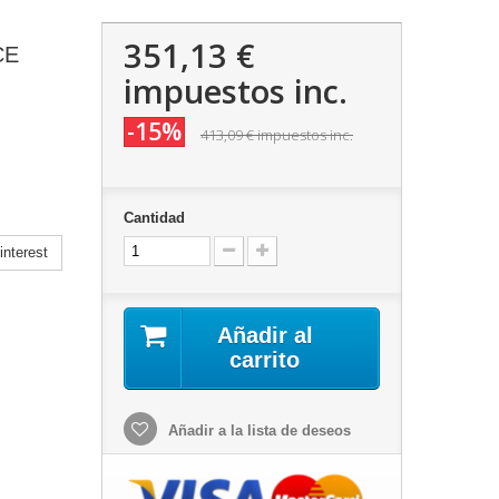
351,13 €
CE
impuestos inc.
-15%
413,09 €
impuestos inc.
Cantidad
nterest
Añadir al
carrito
Añadir a la lista de deseos