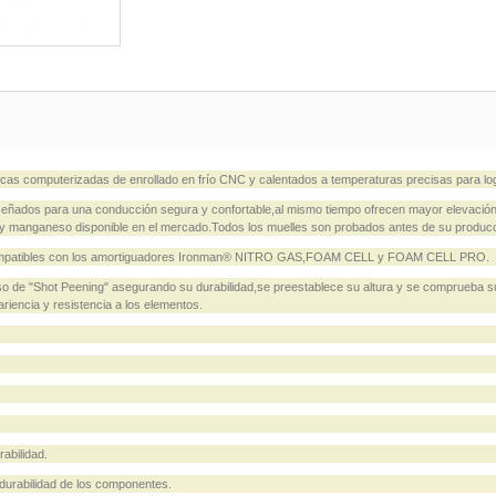
as computerizadas de enrollado en frío CNC y calentados a temperaturas precisas para log
eñados para una conducción segura y confortable,al mismo tiempo ofrecen mayor elevación 
cio y manganeso disponible en el mercado.Todos los muelles son probados antes de su produc
er compatibles con los amortiguadores Ironman® NITRO GAS,FOAM CELL y FOAM CELL PRO.
so de "Shot Peening" asegurando su durabilidad,se preestablece su altura y se comprueba s
ariencia y resistencia a los elementos.
abilidad.
durabilidad de los componentes.