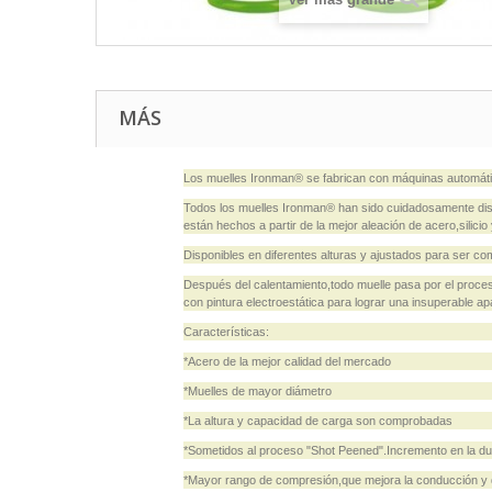
MÁS
Los muelles Ironman® se fabrican con máquinas automátic
Todos los muelles Ironman® han sido cuidadosamente dis
están hechos a partir de la mejor aleación de acero,sili
Disponibles en diferentes alturas y ajustados para s
Después del calentamiento,todo muelle pasa por el proce
con pintura electroestática para lograr una insuperable ap
Características:
*Acero de la mejor calidad del mercado
*Muelles de mayor diámetro
*La altura y capacidad de carga son comprobadas
*Sometidos al proceso "Shot Peened".Incremento en la dur
*Mayor rango de compresión,que mejora la conducción y 