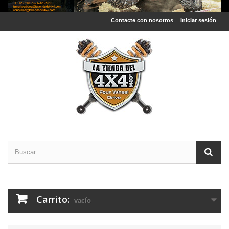
Contacte con nosotros
Iniciar sesión
Carrito:
vacío