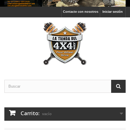
Contacte con nosotros
Iniciar sesión
Carrito:
vacío