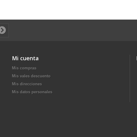
Mi cuenta
Mis compras
Mis vales descuento
Mis direcciones
Mis datos personales