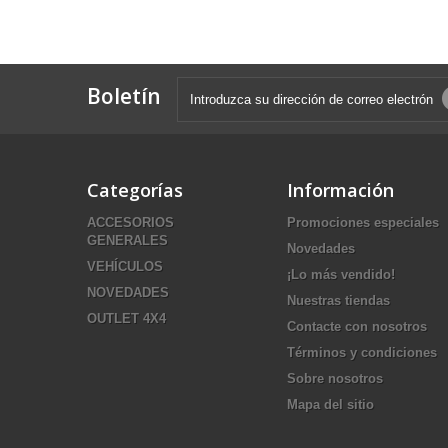
Boletín
Categorías
Información
ACCESORIOS
Promociones especiales
GENERALES
Novedades
VEHÍCULOS
¡Lo más vendido!
NOVEDADES
Nuestras tiendas
OUTLET 4X4
Contacte con nosotros
Términos y condiciones
Sobre nosotros
Mapa del sitio