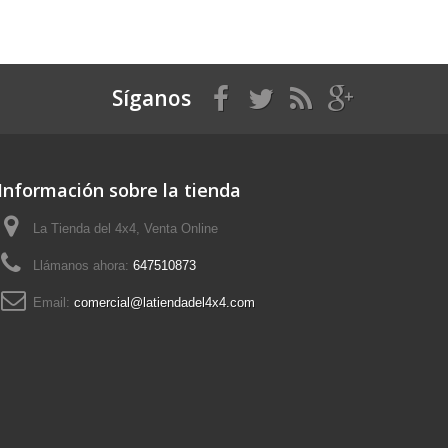
Síganos
Información sobre la tienda
La Tienda del 4x4, Venta Online
Llámanos ahora:
647510873
Email:
comercial@latiendadel4x4.com