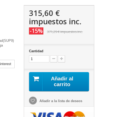
315,60 €
impuestos inc.
-15%
371,29 €
impuestos inc.
dad(SUP9)
ga
Cantidad
nterest
Añadir al
carrito
Añadir a la lista de deseos