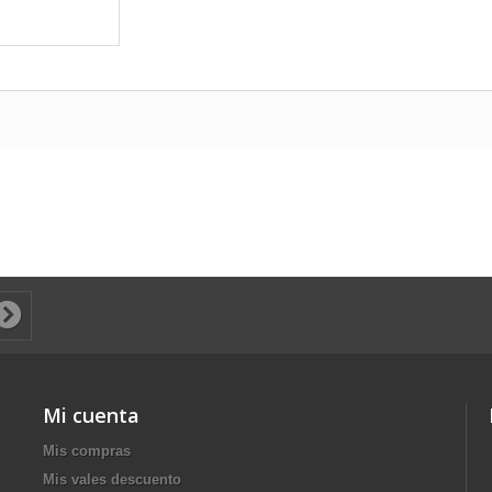
Mi cuenta
Mis compras
Mis vales descuento