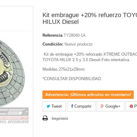
Kit embrague +20% refuerzo TO
HILUX Diesel
Referencia
TY28040-1A
Condición:
Nuevo producto
Kit de embrague +20% reforzado XTREME OUTBAC
TOYOTA HILUX 2.5 y 3.0 Diesel.Foto orientativa.
Medidas:275x21x29mm
*CONSULTAR DISPONIBILIDAD.
Advertencia: ¡Últimos artículos en inventario!
Tweet
Compartir
Google+
Pi
Imprimir