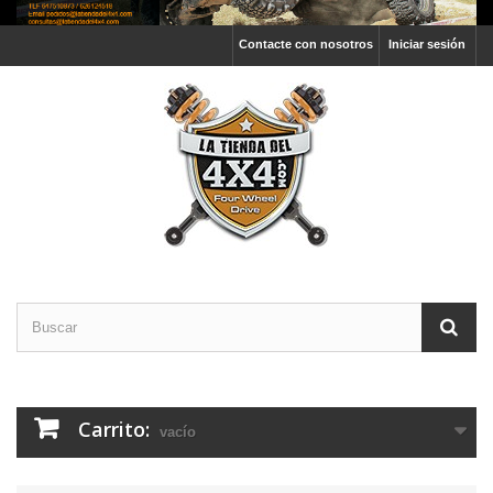
Contacte con nosotros
Iniciar sesión
Carrito:
vacío