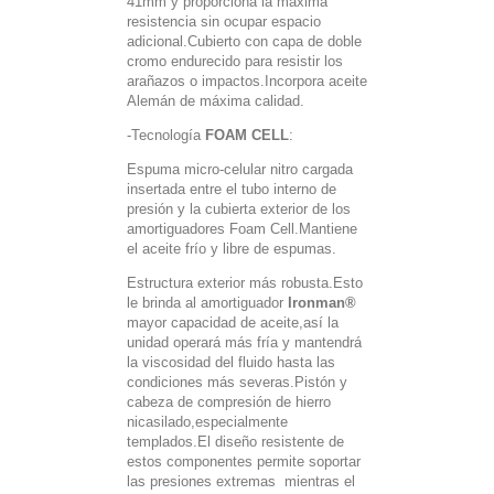
41mm y proporciona la máxima
resistencia sin ocupar espacio
adicional.Cubierto con capa de doble
cromo endurecido para resistir los
arañazos o impactos.Incorpora aceite
Alemán de máxima calidad.
-Tecnología
FOAM CELL
:
Espuma micro-celular nitro cargada
insertada entre el tubo interno de
presión y la cubierta exterior de los
amortiguadores Foam Cell.Mantiene
el aceite frío y libre de espumas.
Estructura exterior más robusta.Esto
le brinda al amortiguador
Ironman®
mayor capacidad de aceite,así la
unidad operará más fría y mantendrá
la viscosidad del fluido hasta las
condiciones más severas.Pistón y
cabeza de compresión de hierro
nicasilado,especialmente
templados.El diseño resistente de
estos componentes permite soportar
las presiones extremas mientras el