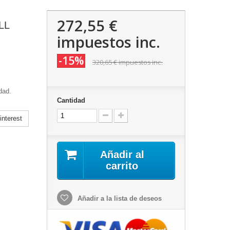
272,55 €
LL
impuestos inc.
-15%
320,65 €
impuestos inc.
dad.
Cantidad
nterest
Añadir al
carrito
Añadir a la lista de deseos