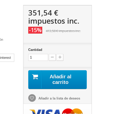
351,54 €
impuestos inc.
-15%
413,58 €
impuestos inc.
ón
Cantidad
nterest
Añadir al
carrito
Añadir a la lista de deseos