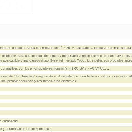
áticas computerizadas de enrollado en frío CNC y calentados a temperaturas precisas para
diseñados para una conducción segura y confortable,al mismo tiempo ofrecen mayor elevac
de acero,silicio y manganeso disponible en el mercado.Todos los muelles son probados ante
 ser compatibles con los amortiguadores Ironman® NITRO GAS y FOAM CELL.
roceso de "Shot Peening" asegurando su durabilidad,se preestablece su altura y se compru
a insuperable apariencia y resistencia a los elementos.
 durabilidad.
n y durabilidad de los componentes.