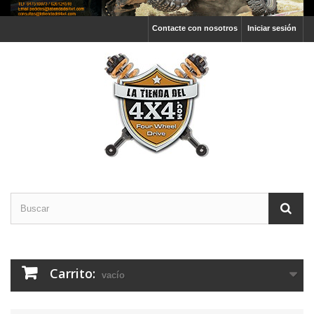
Contacte con nosotros
Iniciar sesión
Carrito:
vacío