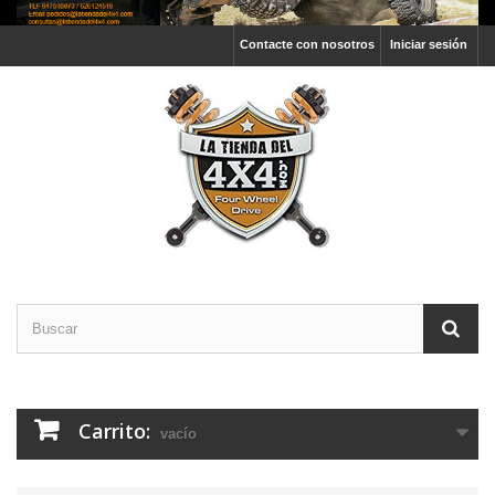
Contacte con nosotros
Iniciar sesión
Carrito:
vacío