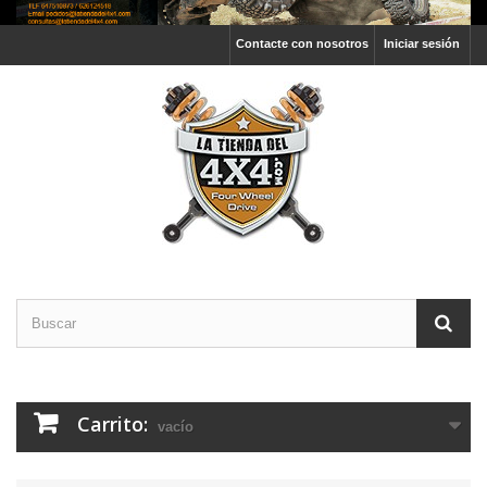
Contacte con nosotros
Iniciar sesión
Carrito:
vacío