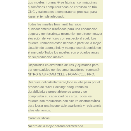
Los muelles Ironman® se fabrican con máquinas
automáticas computerizadas de enrollado en frío
CNC y calentados a temperaturas precisas para
lograr el temple adecuado.
Todos los muelles Ironman® han sido
cuidadosamente diseñados para una conducción
segura y confortable,al mismo tiempo ofrecen mayor
elevación del vehículo con respecto al suelo.Los
muelles Ironman® están hechos a partir de la mejor
aleación de acero,silicio y manganeso disponible en
el mercado.Todos los muelles son probados antes
de su producción masiva.
Disponibles en diferentes alturas y ajustados para
ser compatibles con los amortiguadores Ironman®
NITRO GAS,FOAM CELL y FOAM CELL PRO.
Después del calentamiento,todo muelle pasa por el
proceso de "Shot Peening" asegurando su
durabilidad,se preestablece su altura y se
comprueba su capacidad de carga.Todos los
muelles son recubiertos con pintura electroestática
para lograr una insuperable apariencia y resistencia
a los elementos.
Características:
*Acero de la mejor calidad del mercado