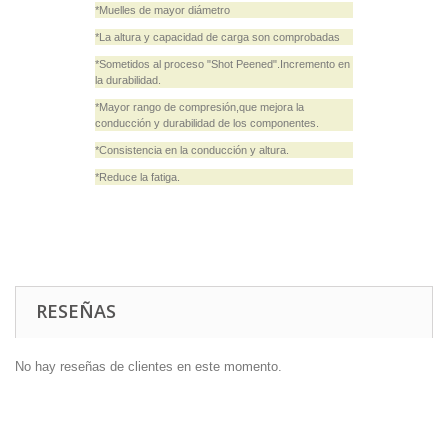
*Muelles de mayor diámetro
*La altura y capacidad de carga son comprobadas
*Sometidos al proceso "Shot Peened".Incremento en
la durabilidad.
*Mayor rango de compresión,que mejora la
conducción y durabilidad de los componentes.
*Consistencia en la conducción y altura.
*Reduce la fatiga.
RESEÑAS
No hay reseñas de clientes en este momento.