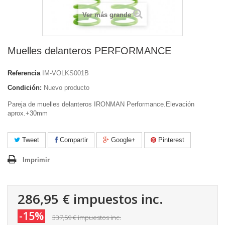
Ver más grande
Muelles delanteros PERFORMANCE
Referencia
IM-VOLKS001B
Condición:
Nuevo producto
Pareja de muelles delanteros IRONMAN Performance.Elevación
aprox.+30mm
Tweet
Compartir
Google+
Pinterest
Imprimir
286,95 €
impuestos inc.
-15%
337,59 €
impuestos inc.